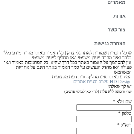
מאמרים
אודות
צור קשר
הצהרת נגישות
© כל הזכויות שמורות לאתר גלי צדק | כל האמור באתר מהווה מידע כללי
בלבד ואינו מהווה ייעוץ משפטי ו/או תחליף לייעוץ משפטי.
אין להסתמך על האמור באתר בכל דרך שהיא. כל הסתמכות כאמור ו/או
פעולה ו/או מחדל הנעשים על סמך האמור באתר הינם על אחריות
המשתמש
המידע באתר אינו מחליף חוות דעת מקצועית
HD Design עיצוב ובניית אתרים
יש לך שאלה?
יעוץ והכוונה ללא עלות (לחץ כאן למילוי פרטים)
שם מלא *
טלפון *
דוא"ל *