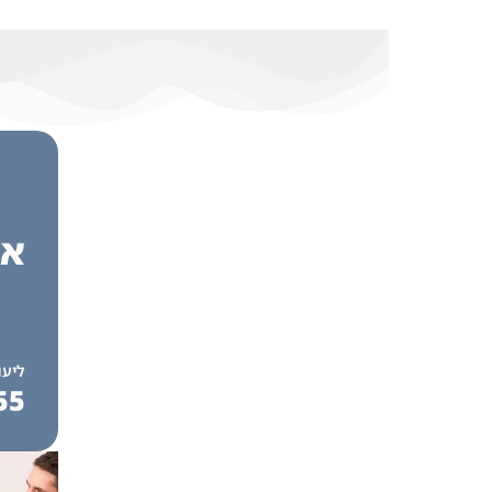
אנ
ליעו
55