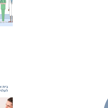
בית א
לעלויו