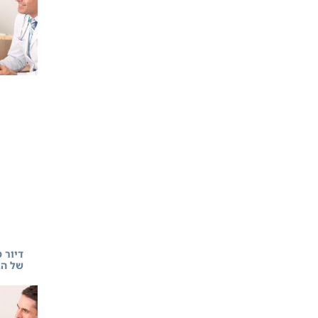
דיור 
של הג