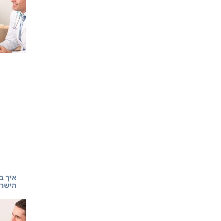
איך ב
הישרא