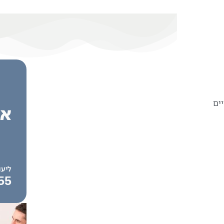
ים
אנ
ליעו
55