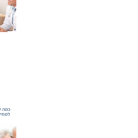
כמה ע
למחירי 