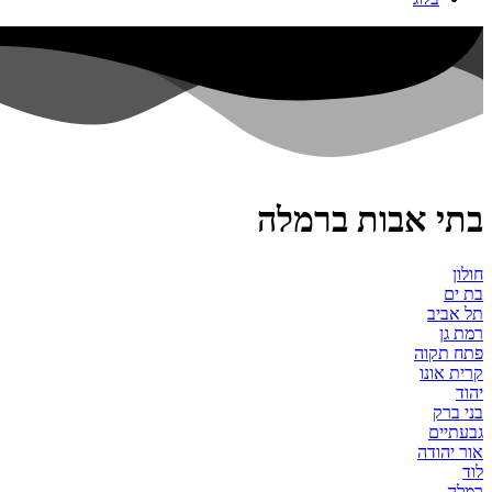
בתי אבות ברמלה
חולון
בת ים
תל אביב
רמת גן
פתח תקוה
קרית אונו
יהוד
בני ברק
גבעתיים
אור יהודה
לוד
רמלה