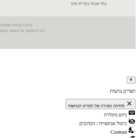
בתי אבות בקרית אונו
© כל הזכויות שמורות
אין להסתמך על האמור באתר 
תפריט נגישות
close
פתיחה וסגירה של תפריט הנגישות
keyboard
ניווט מקלדת
visibility_off
ביטול אנימציות / הבהובים
nights_stay
Contrast