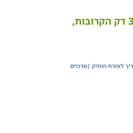
תודה רבה על פנייתך. נציגנו יצרו איתך קשר ב30 דק הקרובות,
יך לאזרח הותיק
|
מרכזים