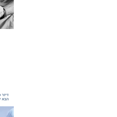
דיור 
הבא ל