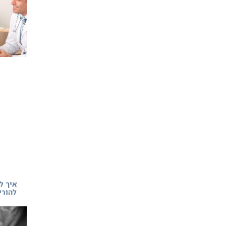
איך ל
להורי